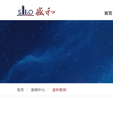
首页
世悦
盛和·观濠别院
首页
/
新闻中心
/
盛和要闻