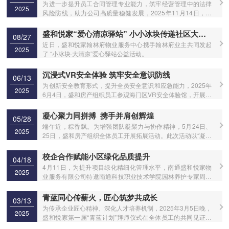
为进一步提升员工合同管理专业能力，筑牢经营管理中的法律
2025
风险防线，助力公司高质量稳健发展，2025年11月14日，盛
和房产组织开展“合同争议解决与法律风险”专题培训。
盛和悦家“爱心清凉驿站” 小小冰块传递社区大温情
08/27
近日，盛和悦家翰林府物业服务中心携手翰林府业主共同发起
2025
了 “小冰块·大清凉”爱心驿站公益活动。
沉浸式VR安全体验 筑牢安全意识防线
06/13
为创新安全教育形式，提升全员安全意识和应急能力，2025年
2025
6月4日，盛和房产组织员工参观海门区VR安全体验馆，开展安
全生产月活动。
凝心聚力同拼搏 携手并肩创辉煌
05/28
端午近，粽香飘。为增强团队凝聚力与协作精神，5月24日、
2025
25日，盛和房产组织全体员工开展拓展活动。此次活动以“凝心
聚力同拼搏 携手并肩创辉煌”为主题，将传统民俗与团队建设巧
妙结合，在龙舟竞技的激情与协作中，让员工们度过了一段充
校企合作赋能小区绿化品质提升
04/18
实而难忘的时光。
4月11日，为提升项目绿化精细化管理水平，南通盛和悦家物
2025
业服务有限公司特邀南通科技职业技术学院园林养护专家周小
林教授在九里云和开展绿化病虫害防治专题培训。公司本部管
理人员、各项目负责人、绿化条线骨干及"青蓝计划"绿化培养
青蓝同心传薪火，匠心筑梦共成长
03/13
人员参加学习。
为传承企业匠心精神、深化人才培养机制，2025年3月5日晚，
2025
盛和悦家第一届“青蓝计划”拜师仪式在全体员工的共同见证下
隆重举行。