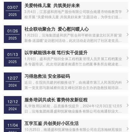
关爱特殊儿童 共筑美好未来
03/07
3月4日，江苏盛和房地产股份有限公司联合南通市特殊教育学
2025
校开展 “关爱特殊儿童 共筑美好未来”主题活动，为学生们送去
爱心物资。
社企联动聚合力 爱心慰问暖人心
01/26
1月23日，沿海集团盛和房产联合和平桥街道濠北社区开展“迎
2025
新春·送温暖”走访慰问活动，此次活动走访慰问了社区老党员、
困难群众家庭，向他们致以新春的美好祝福，把关心关爱送到
群众的心坎上。
以学赋能强本领 笃行实干促提升
01/13
1月9日，盛和房产组织全体工程档案管理人员开展工程档案业
2025
务专题培训。此次培训邀请南通市兰台档案事务所吉晓凌老师
作专题授课。
习得急救法 安全添砝码
12/27
近日，在院街共建的积极推动下，由南通市第三人民医院内科
2024
第一党支部与新城桥街道文峰社区联合主办的急救技能培训活
动在翰林府盛大开展，盛和悦家积极组织物业人员全程参与其
中。
服务培训共成长 蓄势待发新征程
12/12
礼学致用以赋能，品质服务悦提升，2024年12月3日至12月5
2024
日，沿海集团南通盛和悦家物业服务有限公司在南通职业大学
开展“商务礼仪精英共铸培训班”
互学互鉴 共创美好小区生活
11/04
10月25日，南通盛和悦家物业服务有限公司在启东翰林苑项目