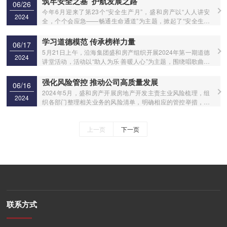
筑牢安全之基 护航发展之路
06/26
位、严阵以待，全力应对这个夏天的狂风暴雨，全力牢筑防风
今年6月迎来了第23个“安全生产月”，盛和房产以“人人讲安
2024
防汛安全屏障。
全，个个会应急——畅通生命通道”为主题，掀起了“安全生产
月”活动热潮，力将“安全生产月”活动走深走实，切实筑牢安全
生产防线。
学习道德模范 传承榜样力量
06/17
5月21日上午，沿海集团盛和房产组织开展2024年第一期道德
2024
讲堂活动，活动以“助人为乐 善暖人心”为主题，围绕唱歌曲、
学模范、谈感悟、诵经典、文明科普、学风尚、送吉祥七个环
节展开，着力提升员工思想道德修养和文明素质。
强化风险管控 推动公司高质量发展
06/16
2024年5月，盛和房产开展房地产开发主责主业风险梳理，组
2024
织各部门整理相关业务的风险清单，明确相应的管控举措，推
动公司在高质量发展道路上笃定前行。
上一页
下一页
联系方式