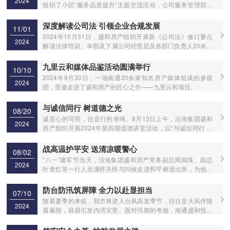
2024
组织了小区“服务品质提升”主题交流活动，公司服务管理部、
品质管控部以及各项目客服代表共同参加。此次分享交流活
动，旨在分享小区服务的优秀管理经验，项目间取长补短共同
深度解读公司法 引领企业合规发展
11/01
提升服务水平，以服务促发展，打响盛和悦家品牌。
2024年10月31日，盛和房产组织开展新《公司法》修订要点
2024
解读法律培训。本部及下属公司经营层及各部门负责人20余人
参加培训。
九里云和媒体品鉴活动圆满举行
10/10
2024年9月30日，一场南通20余家知名房产媒体组成的参观
2024
团，受邀走进了盛和房产的匠心之作——九里云和项目。
与诚信同行 树道德之光
08/20
诚是心的写照，信是行的准绳。8月13日上午，沿海集团盛和
2024
房产组织开展2024年第四期道德讲堂活动，以“与诚信同行 树
道德之光”为主题，围绕学模范、谈感悟、诵经典等七个环节展
开，着力提升员工思想道德修养和文明素质。
战高温护平安 送清凉暖警心
08/02
“八一”建军节当天，沿海集团盛和房产常务副总周闽珠、副总
2024
叶青红等一行人员满怀关怀与问候走进和平桥派出所，为他们
精心准备了防暑降温的慰问物资，表达了对派出所民辅警的关
怀与支持。
防台防汛筑屏障 全力以赴显担当
07/10
随着夏季的来临，我市将进入台风高发季节，往往是大风伴随
2024
着暴雨，容易引发内涝灾害。面对汛期的考验，南通盛和悦家
物业服务有限公司提前做好准备，各类防汛物资储备充足，同
时还组织各项目开展防汛应急演练，盛和悦家物业人严守岗