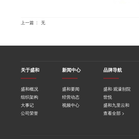
上一篇
:
无
关于盛和
新闻中心
品牌导航
盛和概况
盛和要闻
盛和·观濠别院
组织架构
经营动态
世悦
大事记
视频中心
盛和九里云和
公司荣誉
查看全部 >