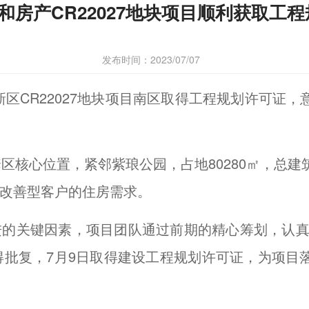
和房产CR22027地块项目顺利获取工
发布时间：2023/07/07
创新区CR22027地块项目南区取得工程规划许可
配套区核心位置，紧邻紫琅公园，占地80280㎡，总
改善型客户的住房需求。
的关键因素，项目团队通过前期的精心筹划，认真准
得批复，7月9日取得建设工程规划许可证，为项目