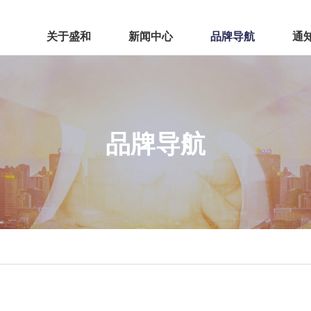
关于盛和
新闻中心
品牌导航
通
盛和九里云和
盛
品牌导航