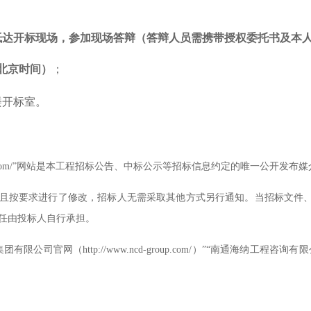
抵达开标现场，参加现场答辩（答辩人员需携带授权委托书及本
北京时间）
；
楼开标室。
group.com/”网站是本工程招标公告、中标公示等招标信息约定的唯一公开发布
且按要求进行了修改，招标人无需采取其他方式另行通知。当招标文件
任由投标人自行承担。
ttp://www.ncd-group.com/）”“南通海纳工程咨询有限公司电子招标采