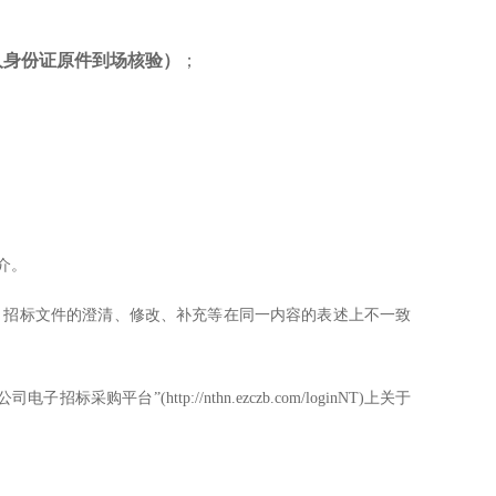
人身份证原件到场核验）
；
媒介。
、招标文件的澄清、修改、补充等在同一内容的表述上不一致
购平台”(http://nthn.ezczb.com/loginNT)上关于