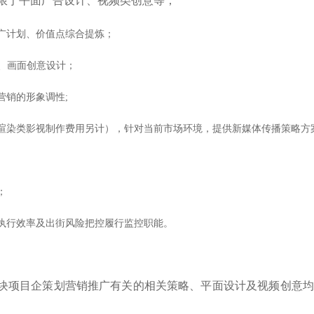
限于平面广告设计、视频类创意等；
广计划、价值点综合提炼；
、画面创意设计；
营销的形象调性;
渲染类影视制作费用另计），针对当前市场环境，提供新媒体传播策略方
；
执行效率及出街风险把控履行监控职能。
7地块项目企策划营销推广有关的相关策略、平面设计及视频创意