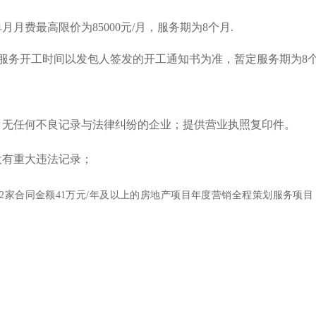
；单月月费最高限价为85000元/月，服务期为8个月.
（具体服务开工时间以发包人签发的开工通知书为准，暂定服务期为8个月（
格、无任何不良记录与法律纠纷的企业；提供营业执照复印件。
没有重大违法记录；
务过2家合同金额41万元/年及以上的房地产项目年度营销全程策划服务