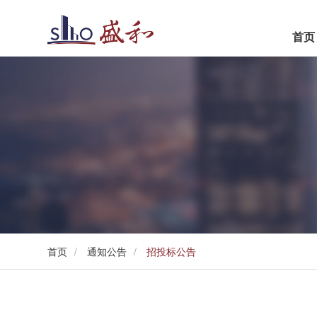
首页
世悦
盛和·观濠别院
首页
/
通知公告
/
招投标公告