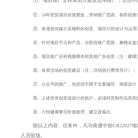
①、项
⽬
推广全程策划方案及运用推广，含但不
②、24年世悦项目价值塑造，营销推广思路、各阶段推
③、各项宣传媒介及物料的创意、项目VI的设计与运用
④、针对项目节点和产品，分阶段推广思路，兼顾全盘
⑤、项目推广全程视频脚本和其他广告创意（注：建模
⑥、各类活动的创意建议（注：活动执行费用另计）；
⑦、公众号的推广，包括但不限于文案编写、画面设计
⑧、上述所有创意或设计的执行，必须对其制作品质和
⑨、六恒健康奢宅价值梳理、建立及输出。
除以上内容、任务外，凡与南通中创CR2202
⼈
员驻场。