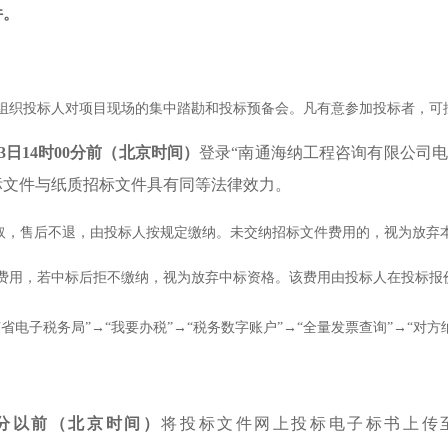
件。
组织投标人对项目现场的集中踏勘和投标预备会。凡有意参加投标者，可
23日14时00分前
（北京时间）
登录“南通海纳工程咨询有限公司电子招标采购平台
标文件与纸质招标文件具有同等法律效力。
收取，售后不退，由投标人按规定缴纳。未交纳招标文件费用的，视为放
理费用，若中标后拒不缴纳，视为放弃中标资格。该费用由投标人在投标
电子税务局”→“我要办税”→“税务数字账户”→“全量发票查询”→“对
分
以前（北京时间）
将投标文件网上投标电子标书上传