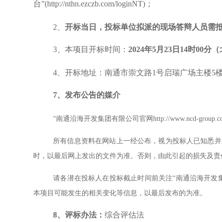
台”(http://nthn.ezczb.com/loginNT)；
2、
开标当日，投标单位拟派的现场答辩人员需
3、本项目开标时间：
2024
年5月23日14时00分
（
4、开标地址：南通市崇文路1号启瑞广场主楼5
7
、发布公告的媒介
“南通沿海开发集团有限公司官网http://www.ncd-
所有信息资料在网站上一经公布，视为投标人已知悉并
时，以最后网上发出的文件为准。否则，由此引起的损失及责
请各潜在投标人在投标截止时间前关注“南通沿海开发集团有限公司官网（h
本项目可能发生的相关变化等信息，以最后发布的为准。
8、
评标办法：
综合评估法