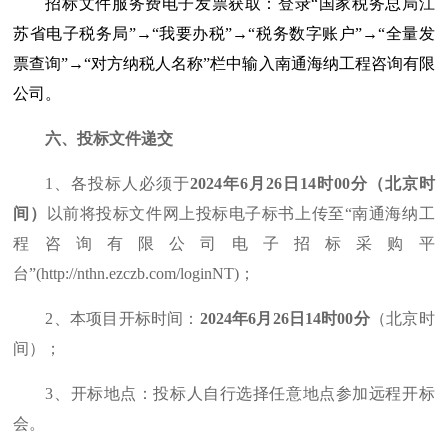
招标文件服务费电子发票获取：登录“国家税务总局江
苏省电子税务局”→“我要办税”→“税务数字账户”→“全量发
票查询”→“对方纳税人名称”栏中输入南通海纳工程咨询有限
公司。
六、投标文件递交
1
、各投标人必须于
2024
年
6
月
26
日
14
时
00
分（北京时
间）
以前将投标文件网上投标电子标书上传至“南通海纳工
程咨询有限公司电子招标采购平
台”
(http://nthn.ezczb.com/loginNT)
；
2
、本项目开标时间：
2024
年
6
月
26
日
14
时
00
分
（北京时
间）；
3
、开标地点：投标人自行选择任意地点参加远程开标
会。