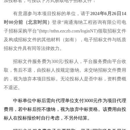
加投标者，可按以下方式获取电子招标文件：
有意愿参与本项目投标的单位，请于
2024
年
6
月
26
日
14
时
00
分前（北京时间）
登录“南通海纳工程咨询有限公司电
子招标采购平台”
(http://nthn.ezczb.com/loginNT)
领取招标文件
及构成招标文件的其他材料（如有），电子招标文件与纸质
招标文件具有同等法律效力。
招标文件服务费为
300
元
/
投标人，平台服务费由平台收
取，售后不退，由投标人按规定缴纳。未交纳招标文件费用
的，视为放弃本项目投标。无论投标人是否中标，资料费概
不退还。
中标单位中标后需向代理单位支付
3000
元作为项目代理
费用，若中标后拒不缴纳，视为放弃中标资格。该费用由投
标人在投标报价时自行考虑，不另外结算。