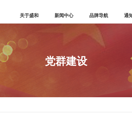
关于盛和
新闻中心
品牌导航
通
盛和九里云和
盛
党群建设