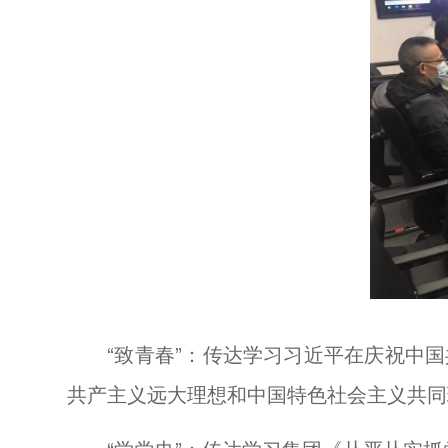
“致青春”：传达学习习近平在庆祝中
共产主义远大理想和中国特色社会主义共同