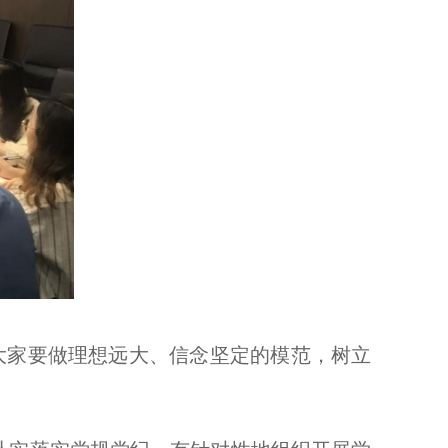
求大家要做理想远大、信念坚定的模范，树立