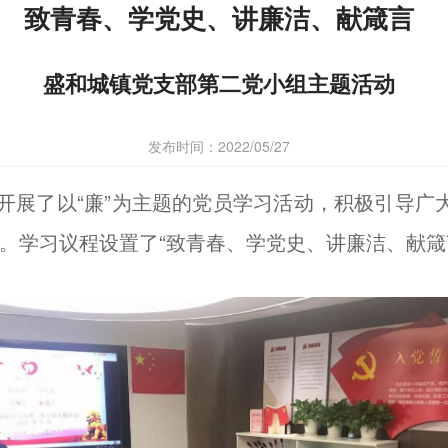
致青春、学党史、讲廉洁、献箴言
盛和城镇党支部第二党小组主题活动
发布时间：2022/05/27
组开展了以“廉”为主题的党员学习活动，积极引导
。学习议程设置了“致青春、学党史、讲廉洁、献箴