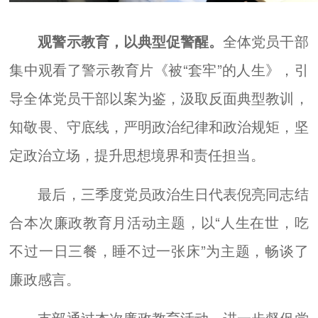
观警示教育，以典型促警醒。
全体党员干部
集中观看了警示教育片《被“套牢”的人生》，引
导全体党员干部以案为鉴，汲取反面典型教训，
知敬畏、守底线，严明政治纪律和政治规矩，坚
定政治立场，提升思想境界和责任担当。
最后，三季度党员政治生日代表倪亮同志结
合本次廉政教育月活动主题，以“人生在世，吃
不过一日三餐，睡不过一张床”为主题，畅谈了
廉政感言。
支部通过本次廉政教育活动，进一步督促党