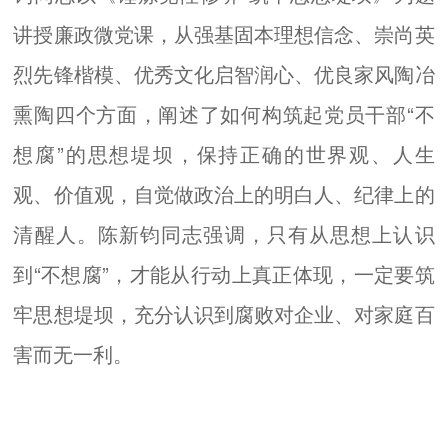
讲授廉政微党课，从强基固本理想信念、崇尚英
烈先锋楷模、优秀文化启智润心、优良家风陶冶
熏陶四个方面，阐述了如何构筑起党员干部“不
想腐”的思想堤坝，保持正确的世界观、人生
观、价值观，自觉做政治上的明白人、纪律上的
清醒人。陈新钧同志强调，只有从思想上认识
到“不想腐”，才能从行动上真正体现，一定要筑
牢思想堤坝，充分认识到腐败对企业、对家庭百
害而无一利。