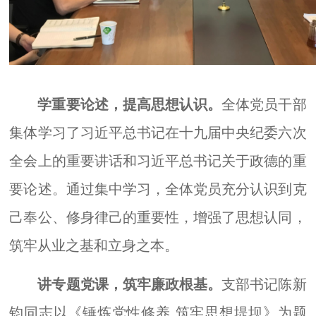
学重要论述，提高思想认识。
全体党员干部
集体学习了习近平总书记在十九届中央纪委六次
全会上的重要讲话和习近平总书记关于政德的重
要论述。通过集中学习，全体党员充分认识到克
己奉公、修身律己的重要性，增强了思想认同，
筑牢从业之基和立身之本。
讲专题党课，筑牢廉政根基。
支部书记陈新
钧同志以《锤炼党性修养 筑牢思想堤坝》为题