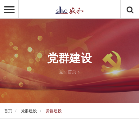
党群建设
返回首页
>
/
/
首页
党群建设
党群建设